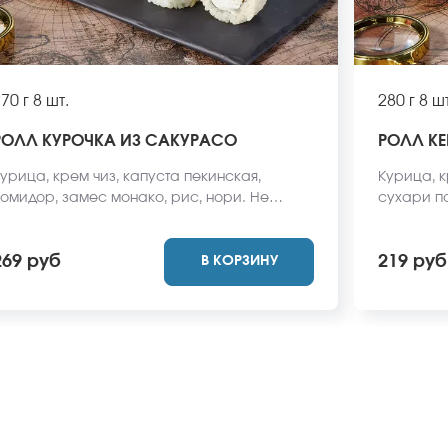
70 г
8 шт.
280 г
8 шт
РОЛЛ КУРОЧКА ИЗ САКУРАСО
РОЛЛ КЕ
урица, крем чиз, капуста пекинская,
Курица, к
омидор, замес монако, рис, нори. Не
сухари па
абудьте заказать имбирь, васаби и соевый
заказать 
оус. Они не входят в стоимость заказа.
Они не вх
269 руб
219 руб
В КОРЗИНУ
Внешний вид блюда может отличаться от
вид блюда
ото на сайте.
сайте.