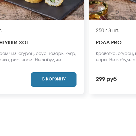
.
250 г
8 шт.
НТУККИ ХОТ
РОЛЛ РИО
рем чиз, огурец, соус цезарь, кляр,
Креветка, огурец, 
нко, рис, нори. Не забудьте
нори. Не забудьте
имбирь, васаби и соевый соус.
и соевый соус. Он
одят в стоимость заказа. *Внешний
заказа. *Внешний
299 руб
В КОРЗИНУ
 может отличаться от фото на
отличаться от фото