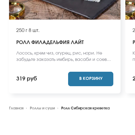
250 г
8 шт.
2
РОЛЛ ФИЛАДЕЛЬФИЯ ЛАЙТ
Лосось, крем чиз, огурец, рис, нори. Не
К
забудьте заказать имбирь, васаби и соевый
п
соус. Они не входят в стоимость заказа.
з
*Внешний вид блюда может отличаться от
с
319 руб
В КОРЗИНУ
фото на сайте.
*
ф
Главная
Роллы и суши
Ролл Сибирская креветка