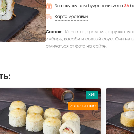
За покупку вам будет начислено
36
б
Карта доставки
Состав:
Креветка, крем чиз, стружка тун
имбирь, васаби и соевый соус. Они не в
отличаться от фото на сайте.
ть
:
ХИТ
запеченные