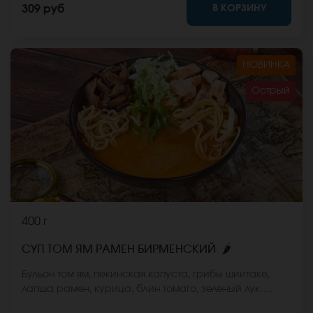
В КОРЗИНУ
309 руб
НОВИНКА
Острый
400 г
🌶
СУП ТОМ ЯМ РАМЕН БИРМЕНСКИЙ
Бульон том ям, пекинская капуста, грибы шиитаке,
лапша рамен, курица, блин томаго, зеленый лук.
*Внешний вид блюда может отличаться от фото на