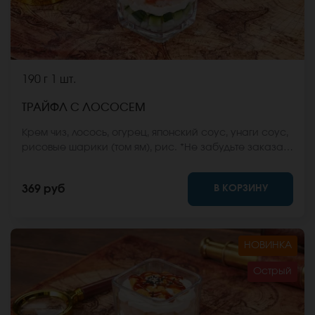
190 г
1 шт.
ТРАЙФЛ С ЛОСОСЕМ
Крем чиз, лосось, огурец, японский соус, унаги соус,
рисовые шарики (том ям), рис. *Не забудьте заказать
имбирь, васаби и соевый соус. Они не входят в
стоимость заказа. *Внешний вид блюда может
В КОРЗИНУ
369 руб
отличаться от фото на сайте.
НОВИНКА
Острый