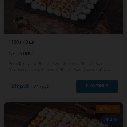
1180 г
40 шт.
СЕТ ТУНИС
Ролл Кентукки (8 шт.), Ролл Монтана (8 шт.), Ролл
Мальта с крабом (мини) (8 шт.), Ролл Охотский с
креветкой (8 шт.), Ролл Египетская курица (8 шт.) *Не
забудьте заказать имбирь, васаби и соевый соус.
В КОРЗИНУ
1219 руб
1275 руб
Они не входят в стоимость заказа. *Внешний вид
блюда может отличаться от фото на сайте.
НОВИНКА
АКЦИЯ