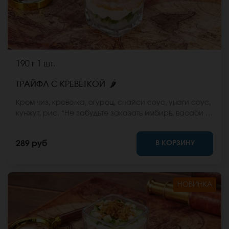
190 г
1 шт.
🌶
ТРАЙФЛ С КРЕВЕТКОЙ
Крем чиз, креветка, огурец, спайси соус, унаги соус,
кунжут, рис. *Не забудьте заказать имбирь, васаби и
соевый соус. Они не входят в стоимость заказа.
*Внешний вид блюда может отличаться от фото на
В КОРЗИНУ
289 руб
сайте.
НОВИНКА