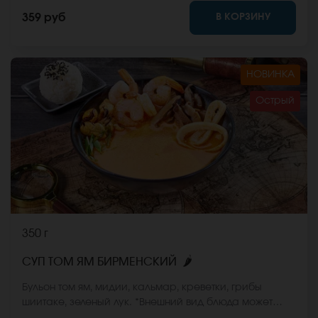
сайте.
В КОРЗИНУ
359 руб
НОВИНКА
Острый
350 г
🌶
СУП ТОМ ЯМ БИРМЕНСКИЙ
Бульон том ям, мидии, кальмар, креветки, грибы
шиитаке, зеленый лук. *Внешний вид блюда может
отличаться от фото на сайте.