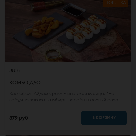
НОВИНКА
380 г
КОМБО ДУО
Картофель Айдахо, ролл Египетская курица. *Не
забудьте заказать имбирь, васаби и соевый соус.
Они не входят в стоимость заказа. *Внешний вид
блюда может отличаться от фото на сайте.
В КОРЗИНУ
379 руб