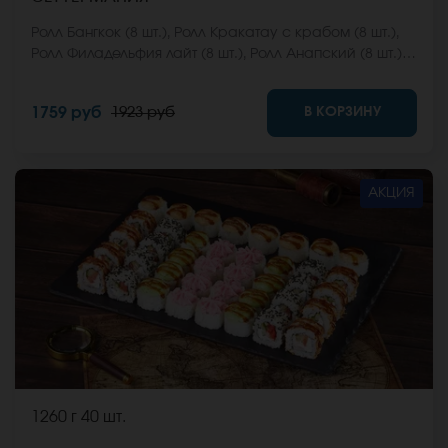
Ролл Бангкок (8 шт.), Ролл Кракатау с крабом (8 шт.),
Ролл Филадельфия лайт (8 шт.), Ролл Анапский (8 шт.),
Ролл Анапский с беконом (8 шт.), Ролл Кентукки хот (8
шт.), Ролл Макарена (8 шт.). *Не забудьте заказать
В КОРЗИНУ
1759 руб
1923 руб
имбирь, васаби и соевый соус. Они не входят в
стоимость заказа. *Внешний вид блюда может
отличаться от фото на сайте.
АКЦИЯ
1260 г
40 шт.