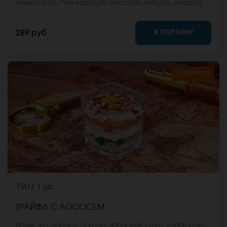
кунжут, рис. *Не забудьте заказать имбирь, васаби и
соевый соус. Они не входят в стоимость заказа.
*Внешний вид блюда может отличаться от фото на
В КОРЗИНУ
289 руб
сайте.
НОВИНКА
190 г
1 шт.
ТРАЙФЛ С ЛОСОСЕМ
Крем чиз, лосось, огурец, японский соус, унаги соус,