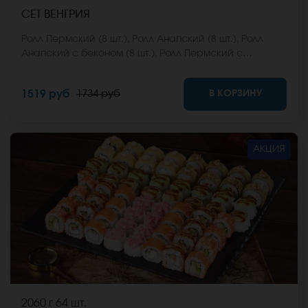
СЕТ ВЕНГРИЯ
Ролл Пермский (8 шт.), Ролл Анапский (8 шт.), Ролл
Анапский с беконом (8 шт.), Ролл Пермский с
беконом (8 шт.), Ролл Калифорнийский фреш (8 шт.),
Ролл Ижевский (8 шт.). *Не забудьте заказать имбирь,
В КОРЗИНУ
1519 руб
1734 руб
васаби и соевый соус. Они не входят в стоимость
заказа. *Внешний вид блюда может отличаться от
фото на сайте.
АКЦИЯ
2060 г
64 шт.