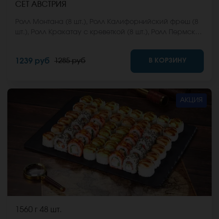
СЕТ АВСТРИЯ
Ролл Монтана (8 шт.), Ролл Калифорнийский фреш (8
шт.), Ролл Кракатау с креветкой (8 шт.), Ролл Пермский
(8 шт.), Ролл Анапский (8 шт.). *Не забудьте заказать
имбирь, васаби и соевый соус. Они не входят в
В КОРЗИНУ
1239 руб
1285 руб
стоимость заказа. *Внешний вид блюда может
отличаться от фото на сайте.
АКЦИЯ
1560 г
48 шт.