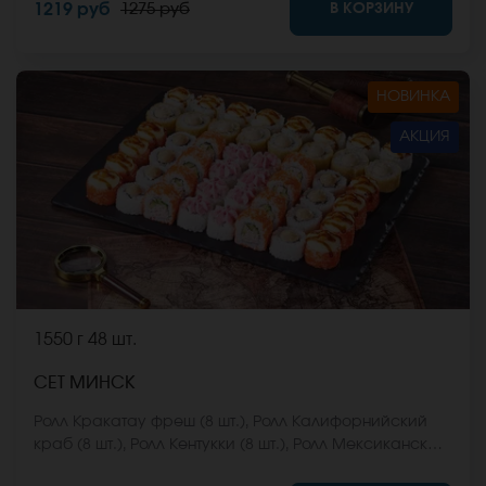
В КОРЗИНУ
1219 руб
1275 руб
Они не входят в стоимость заказа. *Внешний вид
блюда может отличаться от фото на сайте.
НОВИНКА
АКЦИЯ
1550 г
48 шт.
СЕТ МИНСК
Ролл Кракатау фреш (8 шт.), Ролл Калифорнийский
краб (8 шт.), Ролл Кентукки (8 шт.), Ролл Мексиканская
цыпа (8 шт.), Ролл Египетская курица (8 шт.), Ролл