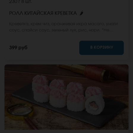
230 г
8 шт.
🌶
РОЛЛ КИТАЙСКАЯ КРЕВЕТКА
Креветка, крем чиз, оранжевая икра масаго, унаги
соус, спайси соус, зеленый лук, рис, нори. *Не
забудьте заказать имбирь, васаби и соевый соус.
Они не входят в стоимость заказа. *Внешний вид
В КОРЗИНУ
399 руб
блюда может отличаться от фото на сайте.