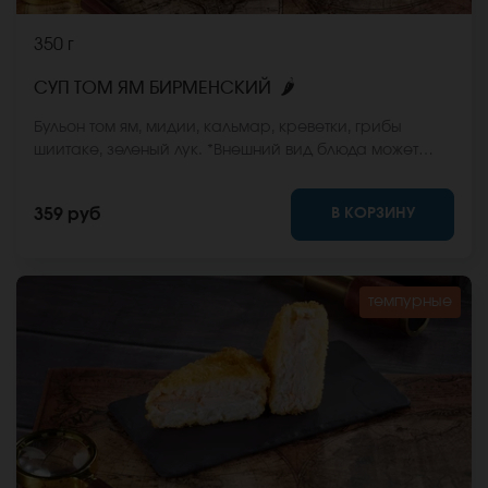
350 г
🌶
СУП ТОМ ЯМ БИРМЕНСКИЙ
Бульон том ям, мидии, кальмар, креветки, грибы
шиитаке, зеленый лук. *Внешний вид блюда может
отличаться от фото на сайте.
В КОРЗИНУ
359 руб
темпурные