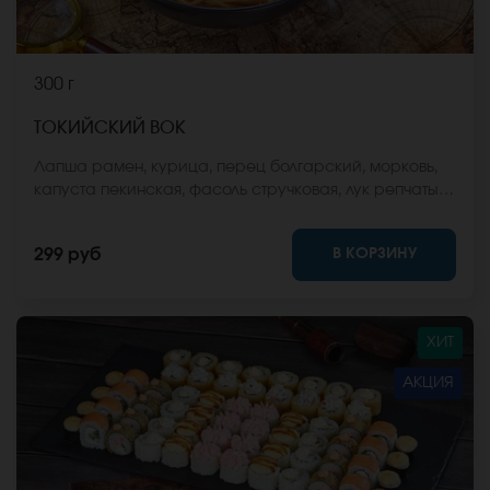
300 г
ТОКИЙСКИЙ ВОК
Лапша рамен, курица, перец болгарский, морковь,
капуста пекинская, фасоль стручковая, лук репчатый,
соус вок, кунжут. *Внешний вид блюда может
отличаться от фото на сайте.
В КОРЗИНУ
299 руб
ХИТ
АКЦИЯ