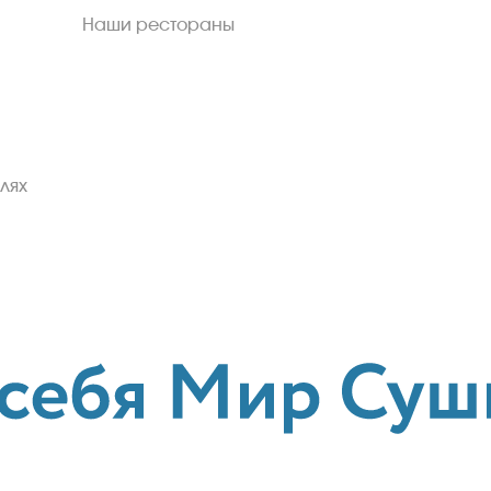
Наши рестораны
лях