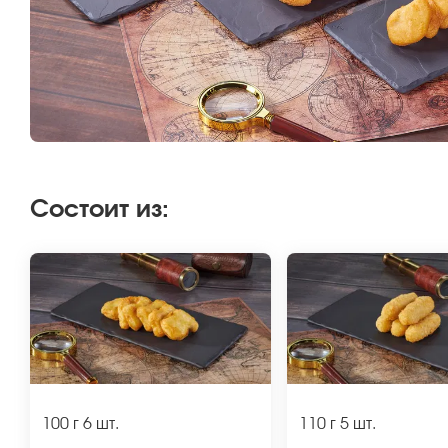
Состоит из
:
100 г
6 шт.
110 г
5 шт.