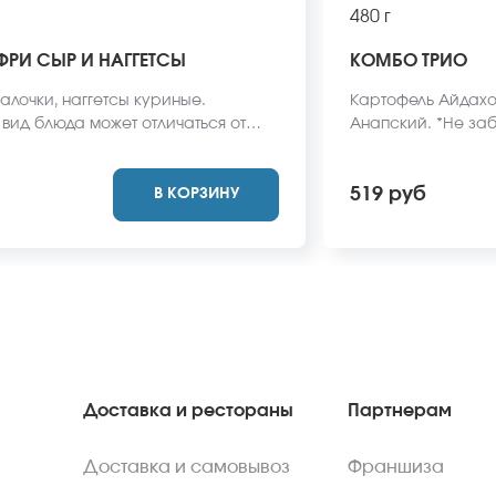
480 г
РИ СЫР И НАГГЕТСЫ
КОМБО ТРИО
лочки, наггетсы куриные.
Картофель Айдахо,
вид блюда может отличаться от
Анапский. *Не заб
айте.
васаби и соевый с
стоимость заказа
519 руб
В КОРЗИНУ
может отличаться 
Доставка и рестораны
Партнерам
Доставка и самовывоз
Франшиза