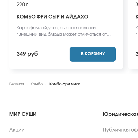
220 г
3
КОМБО ФРИ СЫР И АЙДАХО
Картофель айдахо, сырные палочки.
К
*Внешний вид блюда может отличаться от
*
фото на сайте.
с
з
349 руб
В КОРЗИНУ
о
Главная
Комбо
Комбо фри микс
МИР СУШИ
Юридическая
Акции
Публичная о