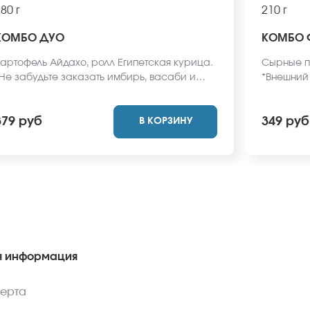
80 г
210 г
КОМБО ДУО
КОМБО Ф
артофель Айдахо, ролл Египетская курица.
Сырные па
Не забудьте заказать имбирь, васаби и
*Внешний 
оевый соус. Они не входят в стоимость
фото на с
аказа. *Внешний вид блюда может
379 руб
349 руб
В КОРЗИНУ
тличаться от фото на сайте.
 информация
ферта