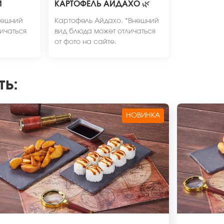
И
КАРТОФЕЛЬ АЙДАХО
🌿
нешний
Картофель Айдахо. *Внешний
ичаться
вид блюда может отличаться
от фото на сайте.
ть
:
НОВИНКА