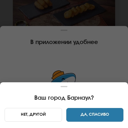
В приложении удобнее
210 г
КОМБО ФРИ СЫР И НАГГЕТСЫ
Сырные палочки, наггетсы куриные.
*Внешний вид блюда может отличаться от
фото на сайте.
В КОРЗИНУ
349 руб
Ваш город
Барнаул
?
НЕТ, ДРУГОЙ
ДА, СПАСИБО
Главная
Комбо
Комбо фри сыр и айдахо