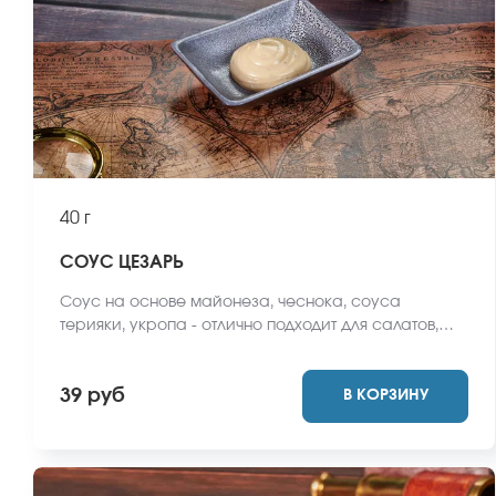
40 г
СОУС ЦЕЗАРЬ
Соус на основе майонеза, чеснока, соуса
терияки, укропа - отлично подходит для салатов,
роллов и суши.
39 руб
В КОРЗИНУ