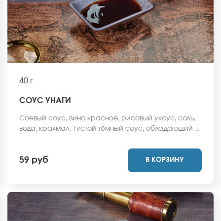
40 г
СОУС УНАГИ
Соевый соус, вино красное, рисовый уксус, соль,
вода, крахмал. Густой тёмный соус, обладающий
ярко выраженным, солено-копченым вкусом, чуть
сладковатым послевкусием. Подходит к холодным,
59 руб
В КОРЗИНУ
горячим роллам, придаёт блюду тонкий пикантный
вкус.