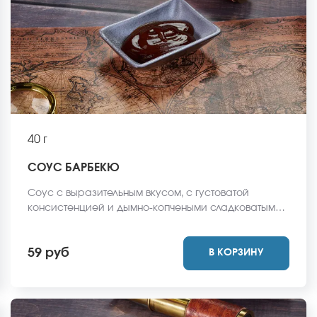
40 г
СОУС БАРБЕКЮ
Соус с выразительным вкусом, с густоватой
консистенцией и дымно-копчеными сладковатыми
акцентами в послевкусии. Соус отлично
гармонирует с темпурными, запечеными роллами
59 руб
В КОРЗИНУ
и блюдам, приготовленными во фритюре.