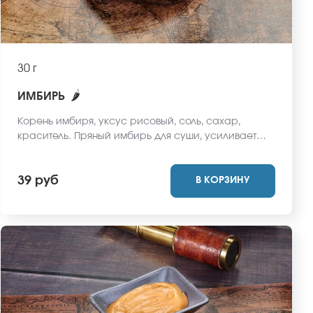
30 г
🌶
ИМБИРЬ
Корень имбиря, уксус рисовый, соль, сахар,
краситель. Пряный имбирь для суши, усиливает
аппетит и освежает вкусовые рецепторы
39 руб
В КОРЗИНУ