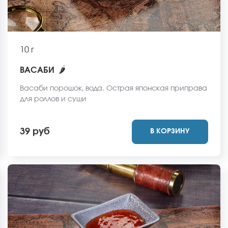
10 г
🌶
ВАСАБИ
Васаби порошок, вода. Острая японская приправа
для роллов и суши
39 руб
В КОРЗИНУ