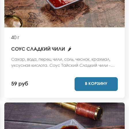
40 г
🌶
СОУС СЛАДКИЙ ЧИЛИ
Сахар, вода, перец чили, соль, чеснок, крахмал,
уксусная кислота. Соус Тайский Сладкий чили -
прозрачный соус с красным оттенком с
измельчённым перцем. Вкус сладко-острый.
59 руб
В КОРЗИНУ
Отлично подходит к роллам и горячим закускам.