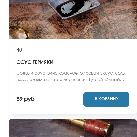
40 г
СОУС ТЕРИЯКИ
Соевый соус, вино красное, рисовый уксус, соль,
вода, крахмал, паста чесночная. Густой тёмный
соус на основе соевого соуса, мирина, сахара и
имбиря. Соус терияки универсален и подходит ко
59 руб
В КОРЗИНУ
всем роллам и блюдам японской кухни.