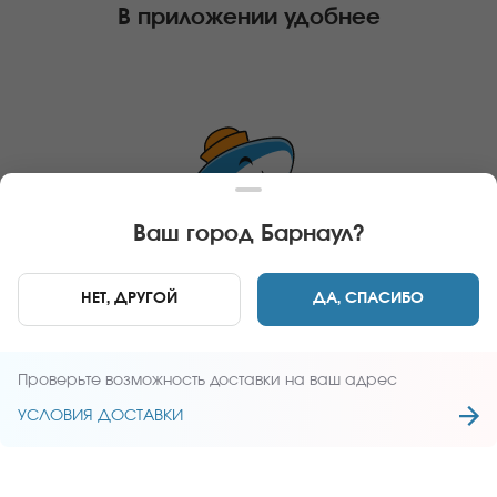
В приложении удобнее
Ваш город
Барнаул
?
СПЕЦИИ ОПЛАЧИВАЮТСЯ ОТДЕЛЬНО!
Соевый соус, имбирь и васаби оплачиваются
НЕТ, ДРУГОЙ
ДА, СПАСИБО
отдельно
Проверьте возможность доставки на ваш адрес
ПЕРЕЙТИ
УСЛОВИЯ ДОСТАВКИ