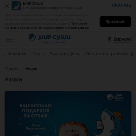
МИР СУШИ
СКАЧАТЬ
Сеть ресторанов паназиатской кухни
Продолжая пользоваться сайтом, вы подтверждаете
свое согласие на использование файлов cookie и
Принимаю
сервисов веб-аналитики в соответствии с
Политикой
конфиденциальности и защиты персональных данных
.
Мир
Суши
-
Барнаул
заказать
вкусные
роллы,
Новинки
Сеты
Роллы и суши
Онигири и трайфлы
суши,
сеты
на
Главная
дом
Акции
и
в
Акции
офис
в
Барнауле