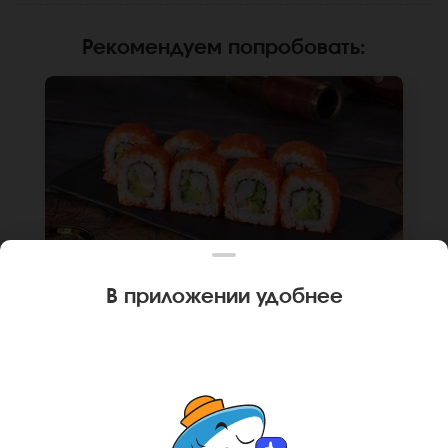
Рекомендуем попробовать
:
В приложении удобнее
240 г
8 шт.
РОЛЛ КАЛИФОРНИЙСКАЯ КРЕВЕТКА
Креветка, огурец, авокадо, японский
майонез, икра масаго, рис, нори. Не
забудьте заказать имбирь, васаби и соевый