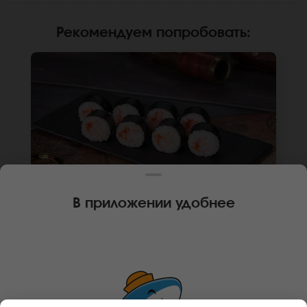
Рекомендуем попробовать
:
В приложении удобнее
130 г
8 шт.
РОЛЛ МАЛЬТА С КРЕВЕТКОЙ (МИНИ)
Креветка, икра масаго, рис, нори. Не
забудьте заказать имбирь, васаби и соевый
соус. Они не входят в стоимость заказа.