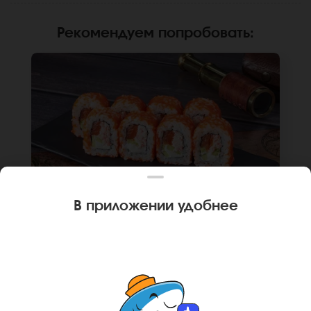
Рекомендуем попробовать
:
В приложении удобнее
240 г
8 шт.
РОЛЛ КАЛИФОРНИЙСКИЙ ЧИЗ
Лосось, краб, крем чиз, огурец, икра масаго,
рис, нори. Не забудьте заказать имбирь,
васаби и соевый соус. Они не входят в