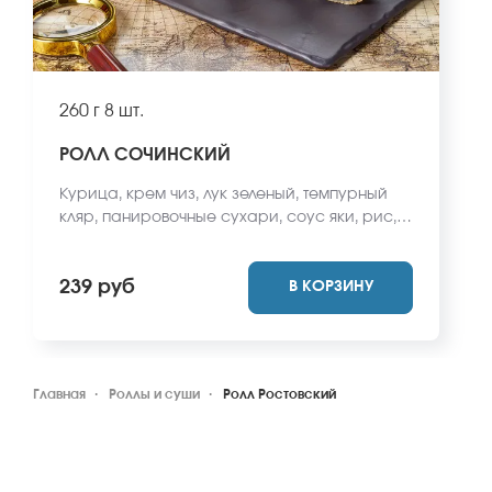
260 г
8 шт.
РОЛЛ СОЧИНСКИЙ
Курица, крем чиз, лук зеленый, темпурный
кляр, панировочные сухари, соус яки, рис,
нори. *Не забудьте заказать имбирь, васаби
и соевый соус. Они не входят в стоимость
239 руб
В КОРЗИНУ
заказа. *Внешний вид блюда может
отличаться от фото на сайте.
Главная
Роллы и суши
Ролл Ростовский