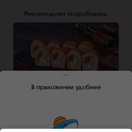
Рекомендуем попробовать
:
В приложении удобнее
240 г
8 шт.
РОЛЛ КАЛИФОРНИЙСКИЙ ЧИЗ
Лосось, краб, крем чиз, огурец, икра масаго,
рис, нори. Не забудьте заказать имбирь,
васаби и соевый соус. Они не входят в