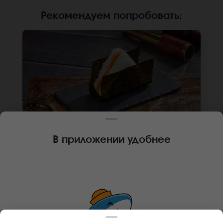
Рекомендуем попробовать
:
В приложении удобнее
120 г
1 шт.
ОНИГИРИ С ЛОСОСЕМ
Лосось, крем чиз, авокадо, нори, рис. Не
забудьте заказать имбирь, васаби и соевый
соус. Они не входят в стоимость заказа.
*Внешний вид блюда может отличаться от