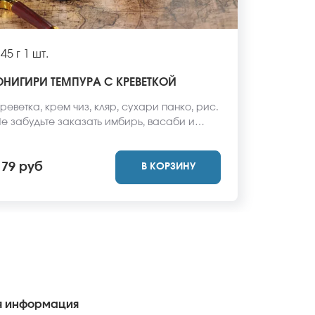
45 г
1 шт.
ОНИГИРИ ТЕМПУРА С КРЕВЕТКОЙ
реветка, крем чиз, кляр, сухари панко, рис.
е забудьте заказать имбирь, васаби и
оевый соус. Они не входят в стоимость
аказа. *Внешний вид блюда может
179 руб
В КОРЗИНУ
тличаться от фото на сайте.
 информация