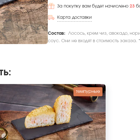
За покупку вам будет начислено
23
б
Карта доставки
Состав:
Лосось, крем чиз, авокадо, нор
соус. Они не входят в стоимость заказа.
ть
:
темпурные