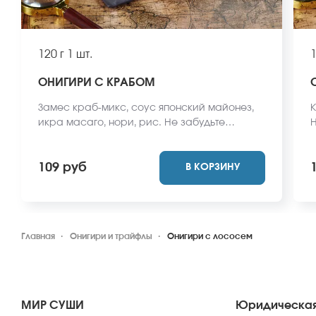
120 г
1 шт.
1
ОНИГИРИ С КРАБОМ
Замес краб-микс, соус японский майонез,
К
икра масаго, нори, рис. Не забудьте
Н
заказать имбирь, васаби и соевый соус.
с
Они не входят в стоимость заказа. *Внешний
з
109 руб
В КОРЗИНУ
вид блюда может отличаться от фото на
о
сайте.
Главная
Онигири и трайфлы
Онигири с лососем
МИР СУШИ
Юридическая