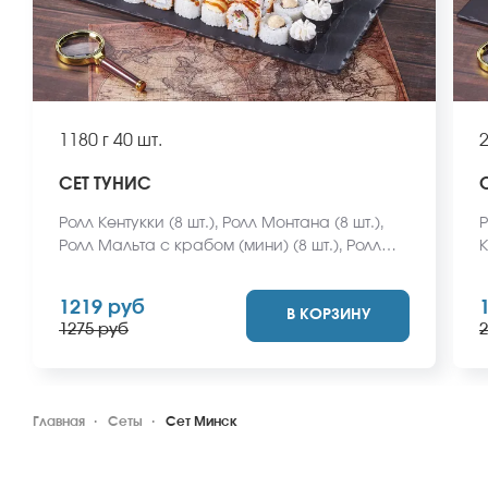
1180 г
40 шт.
2
СЕТ ТУНИС
Ролл Кентукки (8 шт.), Ролл Монтана (8 шт.),
Р
Ролл Мальта с крабом (мини) (8 шт.), Ролл
К
Охотский с креветкой (8 шт.), Ролл Египетская
к
курица (8 шт.) *Не забудьте заказать
П
1219 руб
В КОРЗИНУ
имбирь, васаби и соевый соус. Они не
М
1275 руб
2
входят в стоимость заказа. *Внешний вид
с
блюда может отличаться от фото на сайте.
и
в
б
Главная
Сеты
Сет Минск