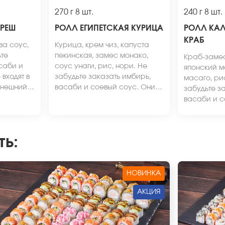
270 г
8 шт.
240 г
8 шт.
ФРЕШ
РОЛЛ ЕГИПЕТСКАЯ КУРИЦА
РОЛЛ КА
КРАБ
ва соус,
Курица, крем чиз, капуста
ьте
пекинская, замес монако,
Краб-замес
саби и
соус унаги, рис, нори. Не
японский м
входят в
забудьте заказать имбирь,
масаго, ри
Внешний
васаби и соевый соус. Они
забудьте з
ичаться
не входят в стоимость заказа.
васаби и с
*Внешний вид блюда может
не входят в
отличаться от фото на сайте.
*Внешний в
отличаться 
ть
:
НОВИНКА
АКЦИЯ