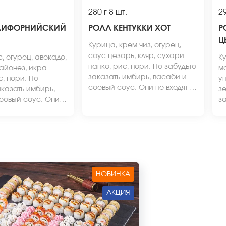
280 г
8 шт.
29
ЛИФОРНИЙСКИЙ
РОЛЛ КЕНТУККИ ХОТ
Р
Ц
Курица, крем чиз, огурец,
соус цезарь, кляр, сухари
, огурец, авокадо,
Ку
панко, рис, нори. Не забудьте
айонез, икра
м
заказать имбирь, васаби и
с, нори. Не
ун
соевый соус. Они не входят в
аказать имбирь,
зе
стоимость заказа. *Внешний
оевый соус. Они
за
вид блюда может отличаться
 стоимость заказа.
в
от фото на сайте.
ид блюда может
не
от фото на сайте.
*
от
НОВИНКА
АКЦИЯ