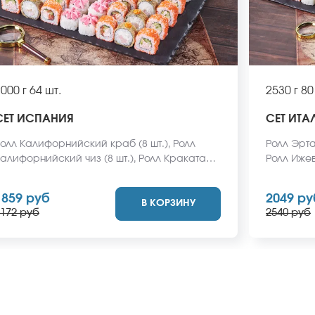
000 г
64 шт.
2530 г
80
СЕТ ИСПАНИЯ
СЕТ ИТА
олл Калифорнийский краб (8 шт.), Ролл
Ролл Эрта 
алифорнийский чиз (8 шт.), Ролл Кракатау с
Ролл Ижевс
рабом (8 шт.), Ролл Гваделупа (8 шт.), Ролл
Ролл Крак
ермский (8 шт.), Ролл Анапский (8 шт.), Ролл
Калифорни
1859 руб
2049 ру
В КОРЗИНУ
акарена (8 шт.), Ролл Бирменский темпура
Анапский 
172 руб
2540 руб
 креветкой (8 шт.) *Не забудьте заказать
(8 шт.), Р
мбирь, васаби и соевый соус. Они не
шт.) *Не 
ходят в стоимость заказа. *Внешний вид
соевый со
люда может отличаться от фото на сайте.
заказа. 
отличатьс