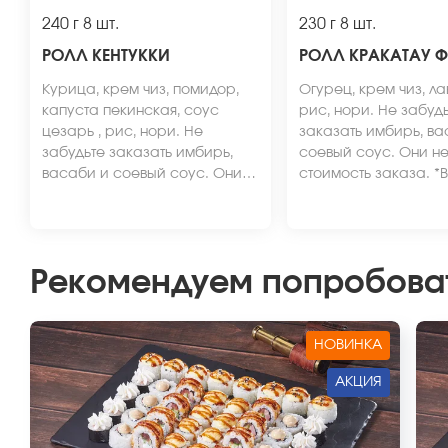
240 г
8 шт.
230 г
8 шт.
РОЛЛ КЕНТУККИ
РОЛЛ КРАКАТАУ 
Курица, крем чиз, помидор,
Огурец, крем чиз, ла
капуста пекинская, соус
рис, нори. Не забуд
цезарь , рис, нори. Не
заказать имбирь, ва
забудьте заказать имбирь,
соевый соус. Они не 
васаби и соевый соус. Они
стоимость заказа. *
не входят в стоимость заказа.
вид блюда может отл
*Внешний вид блюда может
от фото на сайте.
отличаться от фото на сайте.
Рекомендуем попробова
НОВИНКА
АКЦИЯ