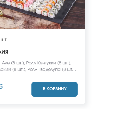
 шт.
ЛИЯ
Але (8 шт.), Ролл Кентукки (8 шт.),
кий (8 шт.), Ролл Гваделупа (8 шт.),
атау с курицей (8 шт.), Ролл
йская классика (8 шт.), Ролл
б
В КОРЗИНУ
(8 шт.), Ролл Охотский с курочкой
олл Бангкок (8 шт.), Ролл Карибы (8
забудьте заказать имбирь, васаби и
ус. Они не входят в стоимость
*Внешний вид блюда может
я от фото на сайте.