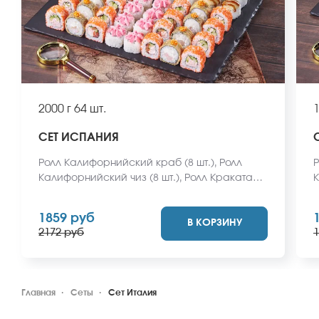
2000 г
64 шт.
1
СЕТ ИСПАНИЯ
Ролл Калифорнийский краб (8 шт.), Ролл
Р
Калифорнийский чиз (8 шт.), Ролл Кракатау с
К
крабом (8 шт.), Ролл Гваделупа (8 шт.), Ролл
(
Пермский (8 шт.), Ролл Анапский (8 шт.), Ролл
Е
1859 руб
В КОРЗИНУ
Макарена (8 шт.), Ролл Бирменский темпура
(
2172 руб
1
с креветкой (8 шт.) *Не забудьте заказать
в
имбирь, васаби и соевый соус. Они не
с
входят в стоимость заказа. *Внешний вид
м
блюда может отличаться от фото на сайте.
Главная
Сеты
Сет Италия