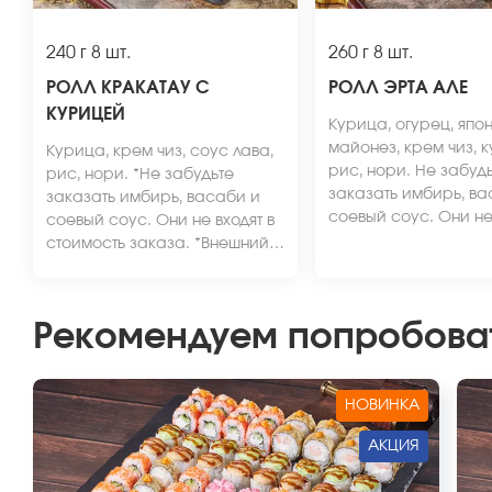
240 г
8 шт.
260 г
8 шт.
РОЛЛ КРАКАТАУ С
РОЛЛ ЭРТА АЛЕ
КУРИЦЕЙ
Курица, огурец, япо
майонез, крем чиз, к
Курица, крем чиз, соус лава,
рис, нори. Не забуд
рис, нори. *Не забудьте
заказать имбирь, ва
заказать имбирь, васаби и
соевый соус. Они не 
соевый соус. Они не входят в
стоимость заказа. *
стоимость заказа. *Внешний
вид блюда может отл
вид блюда может отличаться
от фото на сайте.
от фото на сайте.
Рекомендуем попробова
НОВИНКА
АКЦИЯ