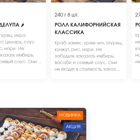
240 г
8 шт.
27
АДЕЛУПА
🌶
РОЛЛ КАЛИФОРНИЙСКАЯ
Р
КЛАССИКА
гурец, икра
Кр
ус цезарь, соус
и
Краб-замес, крем чиз, огурец,
с, нори. Не
кл
кунжут, рис, нори. Не
аказать имбирь,
но
забудьте заказать имбирь,
оевый соус. Они
и
васаби и соевый соус. Они
 стоимость заказа.
со
не входят в стоимость заказа.
ид блюда может
с
*Внешний вид блюда может
от фото на сайте.
в
отличаться от фото на сайте.
от
НОВИНКА
АКЦИЯ