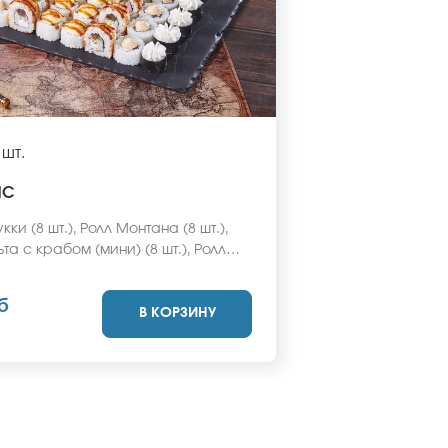
 шт.
ИС
кки (8 шт.), Ролл Монтана (8 шт.),
та с крабом (мини) (8 шт.), Ролл
с креветкой (8 шт.), Ролл Египетская
 шт.) *Не забудьте заказать
б
В КОРЗИНУ
васаби и соевый соус. Они не
стоимость заказа. *Внешний вид
ет отличаться от фото на сайте.