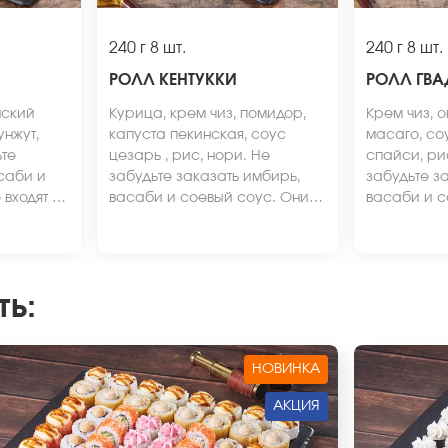
240 г
8 шт.
240 г
8 шт.
РОЛЛ КЕНТУККИ
РОЛЛ ГВ
нский
Курица, крем чиз, помидор,
Крем чиз, о
унжут,
капуста пекинская, соус
масаго, со
ьте
цезарь , рис, нори. Не
спайси, ри
саби и
забудьте заказать имбирь,
забудьте з
входят в
васаби и соевый соус. Они
васаби и с
Внешний
не входят в стоимость заказа.
не входят в
ичаться
*Внешний вид блюда может
*Внешний в
отличаться от фото на сайте.
отличаться 
ть
:
НОВИНКА
АКЦИЯ