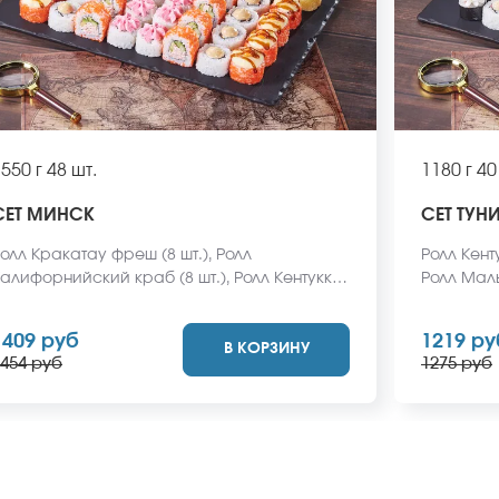
550 г
48 шт.
1180 г
40
СЕТ МИНСК
СЕТ ТУН
олл Кракатау фреш (8 шт.), Ролл
Ролл Кенту
алифорнийский краб (8 шт.), Ролл Кентукки
Ролл Маль
8 шт.), Ролл Мексиканская цыпа (8 шт.), Ролл
Охотский 
гипетская курица (8 шт.), Ролл Кентукки хот
курица (8
1409 руб
1219 ру
В КОРЗИНУ
8 шт.) *Не забудьте заказать имбирь,
имбирь, 
454 руб
1275 руб
асаби и соевый соус. Они не входят в
входят в 
тоимость заказа. *Внешний вид блюда
блюда мож
ожет отличаться от фото на сайте.