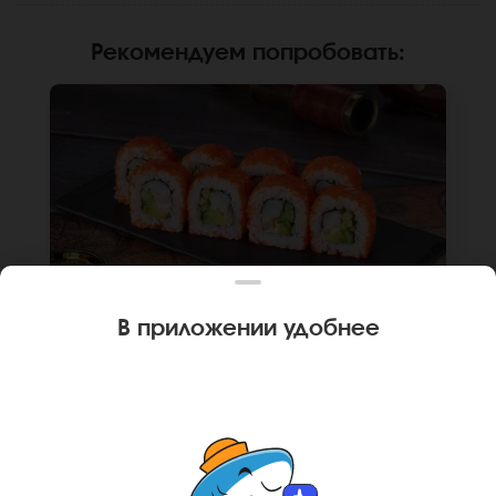
Рекомендуем попробовать
:
В приложении удобнее
240 г
8 шт.
РОЛЛ КАЛИФОРНИЙСКАЯ КРЕВЕТКА
Креветка, огурец, авокадо, японский
майонез, икра масаго, рис, нори. Не
забудьте заказать имбирь, васаби и соевый