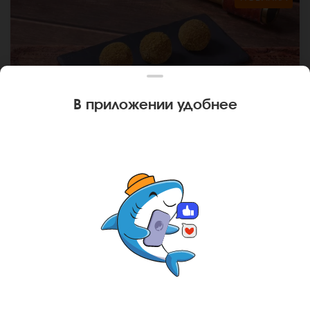
В приложении удобнее
75 г
МУРАШИ ИЗЮМ
Фирменный десерт. *Внешний вид блюда может
отличаться от фото на сайте.
Ваш город
Барнаул
?
В КОРЗИНУ
239 руб
НЕТ, ДРУГОЙ
ДА, СПАСИБО