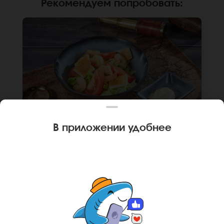
Рекомендуем попробовать
:
В приложении удобнее
180 г
ИТАЛЬЯНСКИЙ С КРЕВЕТКОЙ
Креветка, сухари, помидор, сыр пармезан,
соус цезарь, капуста пекинская. *Внешний
вид блюда может отличаться от фото на
сайте.
В КОРЗИНУ
359 руб